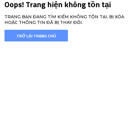
Oops! Trang hiện không tồn tại
TRANG BẠN ĐANG TÌM KIẾM KHÔNG TỒN TẠI, BỊ XÓA
HOẶC THÔNG TIN ĐÃ BỊ THAY ĐỔI.
TRỞ LẠI TRANG CHỦ